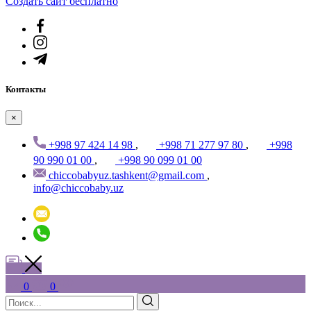
Создать cайт бесплатно
Контакты
×
+998 97 424 14 98
,
+998 71 277 97 80
,
+998
90 990 01 00
,
+998 90 099 01 00
chiccobabyuz.tashkent@gmail.com
,
info@chiccobaby.uz
0
0