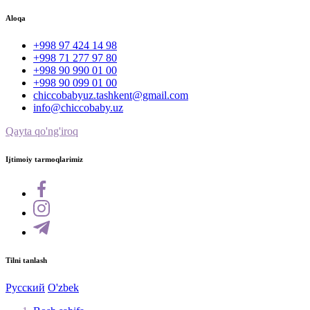
Aloqa
+998 97 424 14 98
+998 71 277 97 80
+998 90 990 01 00
+998 90 099 01 00
chiccobabyuz.tashkent@gmail.com
info@chiccobaby.uz
Qayta qo'ng'iroq
Ijtimoiy tarmoqlarimiz
Tilni tanlash
Русский
O'zbek