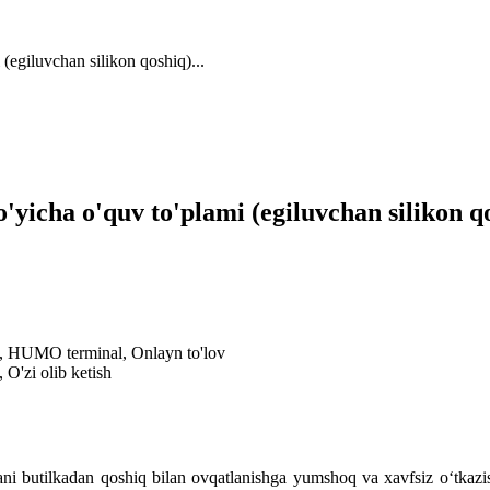
(egiluvchan silikon qoshiq)...
o'yicha o'quv to'plami (egiluvchan silikon 
al, HUMO terminal, Onlayn to'lov
 O'zi olib ketish
lani butilkadan qoshiq bilan ovqatlanishga yumshoq va xavfsiz o‘tkaz