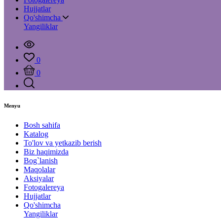
Hujjatlar
Qo'shimcha
Yangiliklar
0
0
Menyu
Bosh sahifa
Katalog
To'lov va yetkazib berish
Biz haqimizda
Bog`lanish
Maqolalar
Aksiyalar
Fotogalereya
Hujjatlar
Qo'shimcha
Yangiliklar