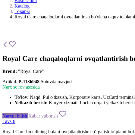
Bosh sahifa
Katalog
Товары
Royal Care chaqaloqlarni ovqatlantirish bo'yicha o'quv to'plami 
Royal Care chaqaloqlarni ovqatlantirish b
Brend:
"Royal Care"
Artikul:
P-1136948
Sotuvda mavjud
Narx so'rov asosida
To'lov:
Naqd, Pul o'tkazish, Korporativ karta, UzCard termin
Yetkazib berish:
Kuryer xizmati, Pochta orqali yetkazib berish,
Narxni bilish
Xabar yuborish
Tavsifi
Royal Care brendining bolani ovqatlantirishni o‘rgatish to‘plami bo