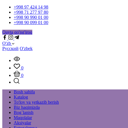
+998 97 424 14 98
+998 71 277 97 80
+998 90 990 01 00
+998 90 099 01 00
Qayta qo'ng'iroq
O'zb
Русский
O'zbek
0
0
Bosh sahifa
Katalog
To'lov va yetkazib berish
Biz haqimizda
Bog`lanish
Maqolalar
Aksiyalar
Fotogalereya