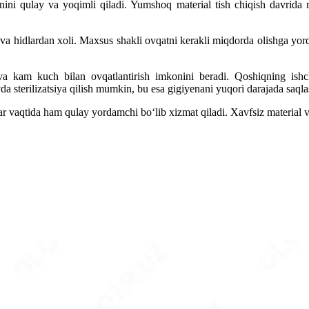
yonini qulay va yoqimli qiladi. Yumshoq material tish chiqish davrida
a hidlardan xoli. Maxsus shakli ovqatni kerakli miqdorda olishga yorda
va kam kuch bilan ovqatlantirish imkonini beradi. Qoshiqning ishc
a sterilizatsiya qilish mumkin, bu esa gigiyenani yuqori darajada saqla
 vaqtida ham qulay yordamchi bo‘lib xizmat qiladi. Xavfsiz material va