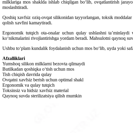
milklariga mos shaklda ishlab chiqilgan bo‘lib, ovqatlantirish jara
moslashtiradi.
Qoshiq xavfsiz oziq-ovqat silikonidan tayyorlangan, toksik moddalar v
qolish xavfini kamaytiradi.
Ergonomik tutqich ota-onalar uchun qulay ushlashni ta’minlaydi 
ko‘nikmalarini rivojlantirishga yordam beradi. Mahsulotni qaynoq suvd
Ushbu to‘plam kundalik foydalanish uchun mos bo‘lib, uyda yoki safar
Afzalliklari
Yumshoq silikon milklarni bezovta qilmaydi
Butilkadan qoshiqka o‘tish uchun mos
Tish chiqish davrida qulay
Ovqatni xavfsiz berish uchun optimal shakl
Ergonomik va qulay tutqich
Toksinsiz va hidsiz xavfsiz material
Qaynoq suvda sterilizatsiya qilish mumkin