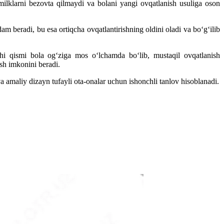
 milklarni bezovta qilmaydi va bolani yangi ovqatlanish usuliga oson
m beradi, bu esa ortiqcha ovqatlantirishning oldini oladi va bo‘g‘ilib
hi qismi bola og‘ziga mos o‘lchamda bo‘lib, mustaqil ovqatlanish
sh imkonini beradi.
 amaliy dizayn tufayli ota-onalar uchun ishonchli tanlov hisoblanadi.