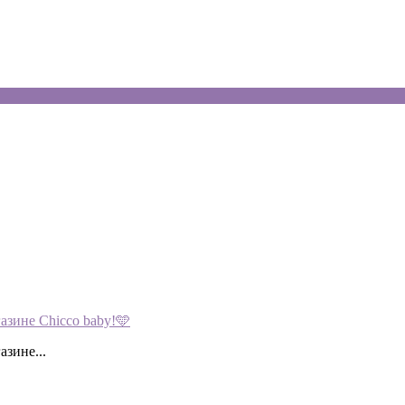
зине Chicco baby!🩵
зине...