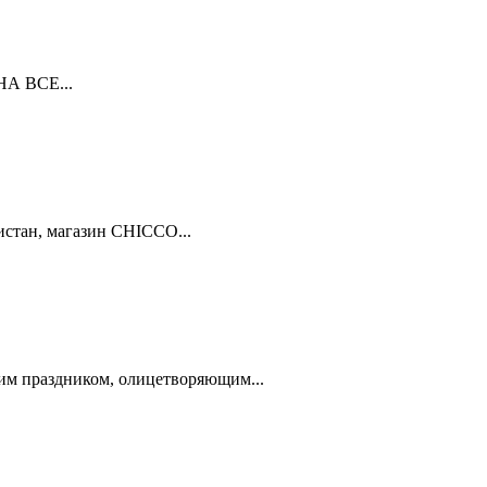
А ВСЕ...
истан, магазин CHICCO...
им праздником, олицетворяющим...