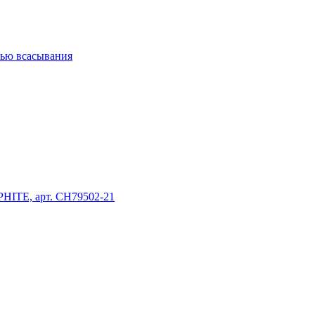
нью всасывания
HITE, арт. CH79502-21