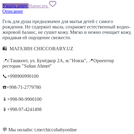
Узнать цену
Написать
Описание
Гель для душа предназначен для мытья детей с самого
рождения. Не содержит мыла, сохраняет естественный водно-
жировой баланс, не сушит кожу. Мягко и нежно очищает кожу,
придавая ей ощущение свежести.
🛍 МАГАЗИН CHICCOBABY.UZ
📍г.Ташкент, ул. Бунёдкор 2А, м."Новза", 📍Ориентир
ресторан "Sultan Ahmet"
📞+998900990100
☎️+998-71-2779780
📱+998-90-9900100
📱+998-97-4241498
💬 Мы онлайн: t.me/chiccobabyonline