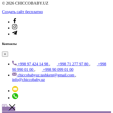
© 2026 CHICCOBABY.UZ
Создать cайт бесплатно
Контакты
×
+998 97 424 14 98
,
+998 71 277 97 80
,
+998
90 990 01 00
,
+998 90 099 01 00
chiccobabyuz.tashkent@gmail.com
,
info@chiccobaby.uz