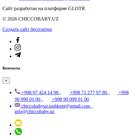
Сайт разработан на платформе GLOTR
© 2026 CHICCOBABY.UZ
Создать cайт бесплатно
Контакты
×
+998 97 424 14 98
,
+998 71 277 97 80
,
+998
90 990 01 00
,
+998 90 099 01 00
chiccobabyuz.tashkent@gmail.com
,
info@chiccobaby.uz