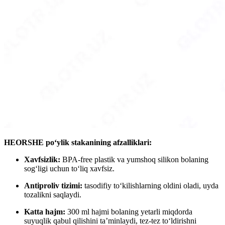
HEORSHE po‘ylik stakanining afzalliklari:
Xavfsizlik:
BPA-free plastik va yumshoq silikon bolaning
sog‘ligi uchun to‘liq xavfsiz.
Antiproliv tizimi:
tasodifiy to‘kilishlarning oldini oladi, uyda
tozalikni saqlaydi.
Katta hajm:
300 ml hajmi bolaning yetarli miqdorda
suyuqlik qabul qilishini ta’minlaydi, tez-tez to‘ldirishni