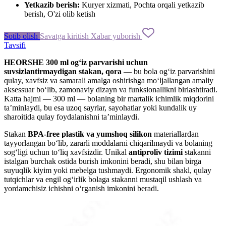
Yetkazib berish:
Kuryer xizmati, Pochta orqali yetkazib
berish, O'zi olib ketish
Sotib olish
Savatga kiritish
Xabar yuborish
Tavsifi
HEORSHE 300 ml og‘iz parvarishi uchun
suvsizlantirmaydigan stakan, qora
— bu bola og‘iz parvarishini
qulay, xavfsiz va samarali amalga oshirishga mo‘ljallangan amaliy
aksessuar bo‘lib, zamonaviy dizayn va funksionallikni birlashtiradi.
Katta hajmi — 300 ml — bolaning bir martalik ichimlik miqdorini
ta’minlaydi, bu esa uzoq sayrlar, sayohatlar yoki kundalik uy
sharoitida qulay foydalanishni ta’minlaydi.
Stakan
BPA-free plastik va yumshoq silikon
materiallardan
tayyorlangan bo‘lib, zararli moddalarni chiqarilmaydi va bolaning
sog‘ligi uchun to‘liq xavfsizdir. Unikal
antiproliv tizimi
stakanni
istalgan burchak ostida burish imkonini beradi, shu bilan birga
suyuqlik kiyim yoki mebelga tushmaydi. Ergonomik shakl, qulay
tutqichlar va engil og‘irlik bolaga stakanni mustaqil ushlash va
yordamchisiz ichishni o‘rganish imkonini beradi.