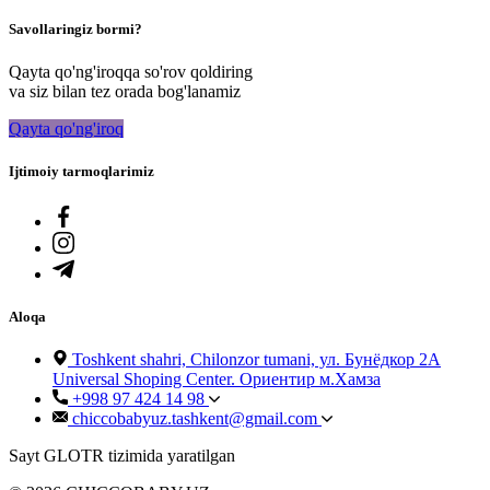
Savollaringiz bormi?
Qayta qo'ng'iroqqa so'rov qoldiring
va siz bilan tez orada bog'lanamiz
Qayta qo'ng'iroq
Ijtimoiy tarmoqlarimiz
Aloqa
Toshkent shahri, Chilonzor tumani, ул. Бунёдкор 2А
Universal Shoping Center. Ориентир м.Хамза
+998 97 424 14 98
chiccobabyuz.tashkent@gmail.com
Sayt GLOTR tizimida yaratilgan