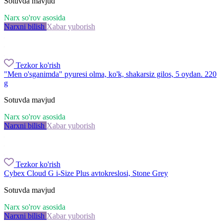
Sotuvda mavjud
Narx so'rov asosida
Narxni bilish
Xabar yuborish
Tezkor ko'rish
"Men o'sganimda" pyuresi olma, ko'k, shakarsiz gilos, 5 oydan. 220
g
Sotuvda mavjud
Narx so'rov asosida
Narxni bilish
Xabar yuborish
Tezkor ko'rish
Cybex Cloud G i-Size Plus avtokreslosi, Stone Grey
Sotuvda mavjud
Narx so'rov asosida
Narxni bilish
Xabar yuborish