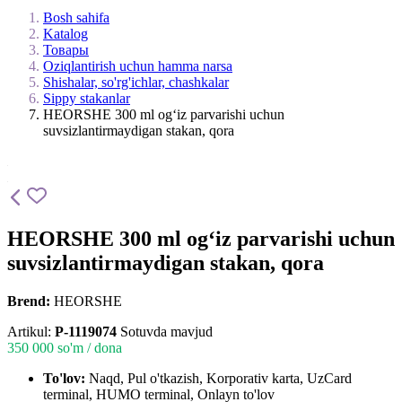
Bosh sahifa
Katalog
Товары
Oziqlantirish uchun hamma narsa
Shishalar, so'rg'ichlar, chashkalar
Sippy stakanlar
HEORSHE 300 ml og‘iz parvarishi uchun
suvsizlantirmaydigan stakan, qora
HEORSHE 300 ml og‘iz parvarishi uchun
suvsizlantirmaydigan stakan, qora
Brend:
HEORSHE
Artikul:
P-1119074
Sotuvda mavjud
350 000
so'm / dona
To'lov:
Naqd, Pul o'tkazish, Korporativ karta, UzCard
terminal, HUMO terminal, Onlayn to'lov