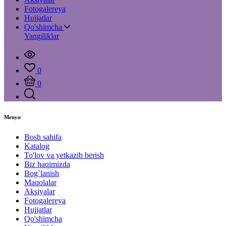
Fotogalereya
Hujjatlar
Qo'shimcha
Yangiliklar
0
0
Menyu
Bosh sahifa
Katalog
To'lov va yetkazib berish
Biz haqimizda
Bog`lanish
Maqolalar
Aksiyalar
Fotogalereya
Hujjatlar
Qo'shimcha