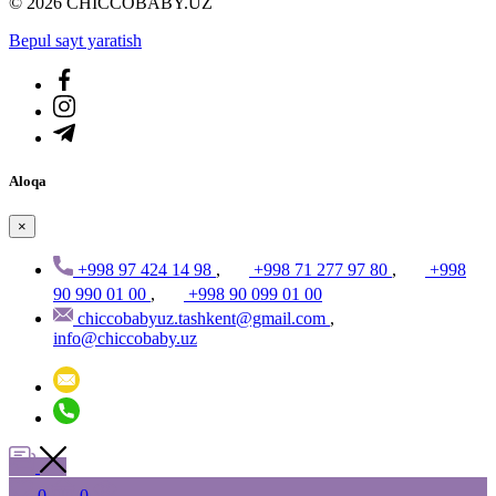
© 2026 CHICCOBABY.UZ
Bepul sayt yaratish
Aloqa
×
+998 97 424 14 98
,
+998 71 277 97 80
,
+998
90 990 01 00
,
+998 90 099 01 00
chiccobabyuz.tashkent@gmail.com
,
info@chiccobaby.uz
0
0