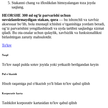
Stakanni chang va ifloslikdan himoyalangan toza joyda
saqlang.
HEORSHE 300 ml og‘iz parvarishi uchun
suvsizlantirmaydigan stakan, qora
— bu ishonchli va xavfsiz
aksessuar bo‘lib, bola mustaqil ichishni o‘rganishiga yordam beradi,
og‘iz parvarishini yengillashtiradi va uyda tartibni saqlashga xizmat
qiladi. Bu ota-onalar uchun qulaylik, xavfsizlik va funksionallikni
birlashtirgan zaruriy mahsulotdir.
To'lov
Naqd
To'lov naqd pulda sotuv joyida yoki yetkazib berilgandan keyin
Pul o'tkazish
Hisob raqamiga pul o'tkazish yo'li bilan to'lov qabul qilish
Korporativ karta
Tashkilot korporativ kartasidan to'lov qabul qilish