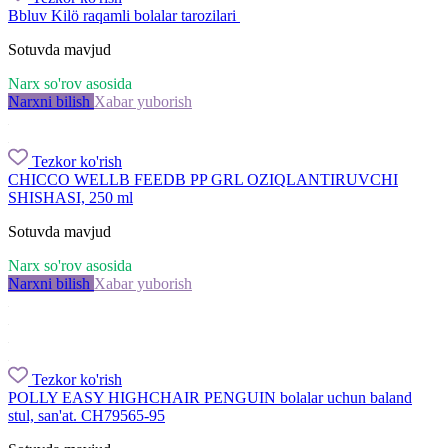
Bbluv Kilö raqamli bolalar tarozilari
Sotuvda mavjud
Narx so'rov asosida
Narxni bilish
Xabar yuborish
Tezkor ko'rish
CHICCO WELLB FEEDB PP GRL OZIQLANTIRUVCHI
SHISHASI, 250 ml
Sotuvda mavjud
Narx so'rov asosida
Narxni bilish
Xabar yuborish
Tezkor ko'rish
POLLY EASY HIGHCHAIR PENGUIN bolalar uchun baland
stul, san'at. CH79565-95