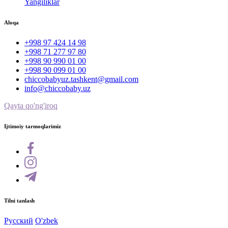
Yangiliklar
Aloqa
+998 97 424 14 98
+998 71 277 97 80
+998 90 990 01 00
+998 90 099 01 00
chiccobabyuz.tashkent@gmail.com
info@chiccobaby.uz
Qayta qo'ng'iroq
Ijtimoiy tarmoqlarimiz
Tilni tanlash
Русский
O'zbek