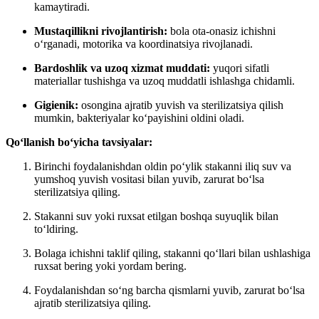
kamaytiradi.
Mustaqillikni rivojlantirish:
bola ota-onasiz ichishni
o‘rganadi, motorika va koordinatsiya rivojlanadi.
Bardoshlik va uzoq xizmat muddati:
yuqori sifatli
materiallar tushishga va uzoq muddatli ishlashga chidamli.
Gigienik:
osongina ajratib yuvish va sterilizatsiya qilish
mumkin, bakteriyalar ko‘payishini oldini oladi.
Qo‘llanish bo‘yicha tavsiyalar:
Birinchi foydalanishdan oldin po‘ylik stakanni iliq suv va
yumshoq yuvish vositasi bilan yuvib, zarurat bo‘lsa
sterilizatsiya qiling.
Stakanni suv yoki ruxsat etilgan boshqa suyuqlik bilan
to‘ldiring.
Bolaga ichishni taklif qiling, stakanni qo‘llari bilan ushlashiga
ruxsat bering yoki yordam bering.
Foydalanishdan so‘ng barcha qismlarni yuvib, zarurat bo‘lsa
ajratib sterilizatsiya qiling.