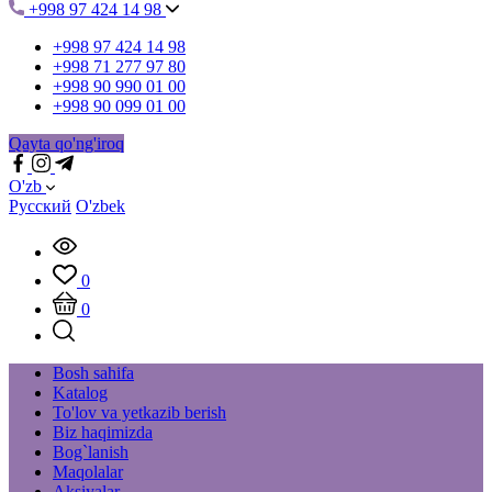
+998 97 424 14 98
+998 97 424 14 98
+998 71 277 97 80
+998 90 990 01 00
+998 90 099 01 00
Qayta qo'ng'iroq
O'zb
Русский
O'zbek
0
0
Bosh sahifa
Katalog
To'lov va yetkazib berish
Biz haqimizda
Bog`lanish
Maqolalar
Aksiyalar