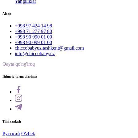
Yangiliklar
Aloqa
+998 97 424 14 98
+998 71 277 97 80
+998 90 990 01 00
+998 90 099 01 00
chiccobabyuz.tashkent@gmail.com
info@chiccobaby.uz
Qayta qo'ng'iroq
Ijtimoiy tarmoqlarimiz
Tilni tanlash
Русский
O'zbek