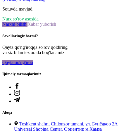
Sotuvda mavjud
Narx so'rov asosida
Narxni bilish
Xabar yuborish
Savollaringiz bormi?
Qayta qo'ng'iroqqa so'rov qoldiring
va siz bilan tez orada bog'lanamiz
Qayta qo'ng'iroq
Ijtimoiy tarmoqlarimiz
Aloqa
Toshkent shahri, Chilonzor tumani, ул. Бунёдкор 2А
Universal Shoping Center. Ориентир м.Хамза