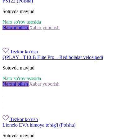
PS122 (Polsha)
Sotuvda mavjud
Narx so'rov asosida
Narxni bilish
Xabar yuborish
Tezkor ko'rish
QPLAY - T10-B Elite Pro – Red bolalar velosipedi
Sotuvda mavjud
Narx so'rov asosida
Narxni bilish
Xabar yuborish
Tezkor ko'rish
Lionelo EVA himoya to'sig'i (Polsha)
Sotuvda mavjud