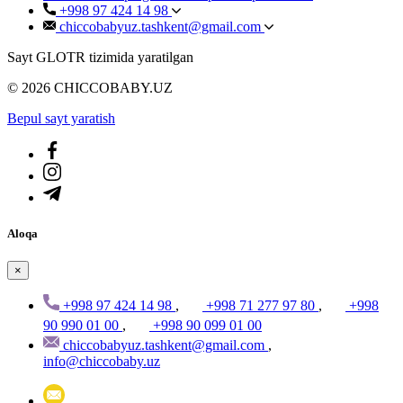
+998 97 424 14 98
chiccobabyuz.tashkent@gmail.com
Sayt GLOTR tizimida yaratilgan
© 2026 CHICCOBABY.UZ
Bepul sayt yaratish
Aloqa
×
+998 97 424 14 98
,
+998 71 277 97 80
,
+998
90 990 01 00
,
+998 90 099 01 00
chiccobabyuz.tashkent@gmail.com
,
info@chiccobaby.uz