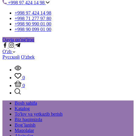
+998 97 424 14 98
+998 97 424 14 98
+998 71 277 97 80
+998 90 990 01 00
+998 90 099 01 00
Qayta qo'ng'iroq
O'zb
Русский
O'zbek
0
0
Bosh sahifa
Katalog
To'lov va yetkazib berish
Biz haqimizda
Bog`lanish
Maqolalar
Aksiyalar