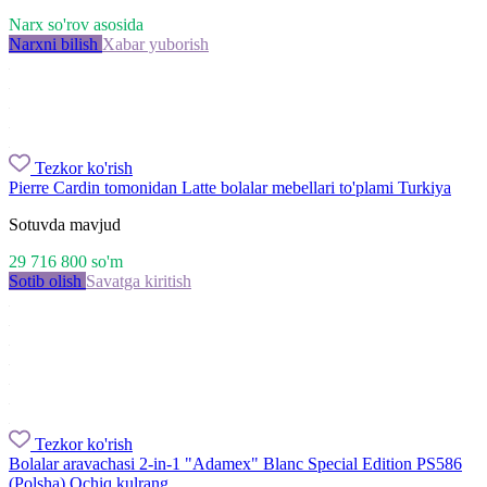
Narx so'rov asosida
Narxni bilish
Xabar yuborish
Tezkor ko'rish
Pierre Cardin tomonidan Latte bolalar mebellari to'plami Turkiya
Sotuvda mavjud
29 716 800
so'm
Sotib olish
Savatga kiritish
Tezkor ko'rish
Bolalar aravachasi 2-in-1 "Adamex" Blanc Special Edition PS586
(Polsha) Ochiq kulrang