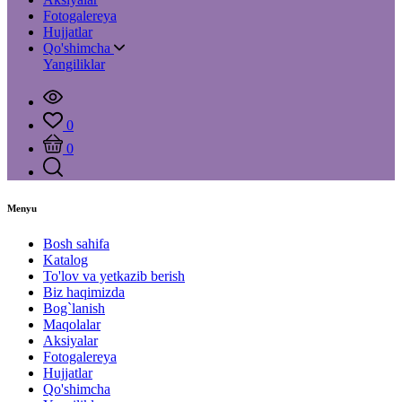
Fotogalereya
Hujjatlar
Qo'shimcha
Yangiliklar
0
0
Menyu
Bosh sahifa
Katalog
To'lov va yetkazib berish
Biz haqimizda
Bog`lanish
Maqolalar
Aksiyalar
Fotogalereya
Hujjatlar
Qo'shimcha