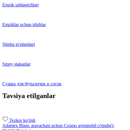
Emzik ushlagichlari
Emziklar uchun idishlar
Shisha to'plamlari
Sippy stakanlar
Сушка для бутылочек и сосок
Tavsiya etilganlar
Tezkor ko'rish
Adamex Blanc aravachasi uchun Cosmo avtomobil o'rindig'i,