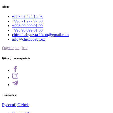
Aloqa
+998 97 424 14 98
+998 71 277 97 80
+998 90 990 01 00
+998 90 099 01 00
chiccobabyuz.tashkent@gmail.com
info@chiccobaby.uz
Qayta qo'ng'iroq
Ijtimoiy tarmoqlarimiz
Tilni tanlash
Русский
O'zbek