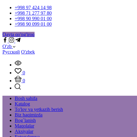
+998 97 424 14 98
+998 71 277 97 80
+998 90 990 01 00
+998 90 099 01 00
Qayta qo'ng'iroq
O'zb
Русский
O'zbek
0
0
Bosh sahifa
Katalog
To'lov va yetkazib berish
Biz haqimizda
Bog`lanish
Maqolalar
Aksiyalar
Fotogalereya