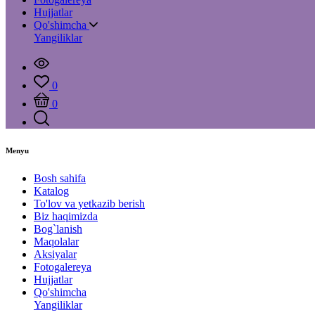
Hujjatlar
Qo'shimcha
Yangiliklar
0
0
Menyu
Bosh sahifa
Katalog
To'lov va yetkazib berish
Biz haqimizda
Bog`lanish
Maqolalar
Aksiyalar
Fotogalereya
Hujjatlar
Qo'shimcha
Yangiliklar