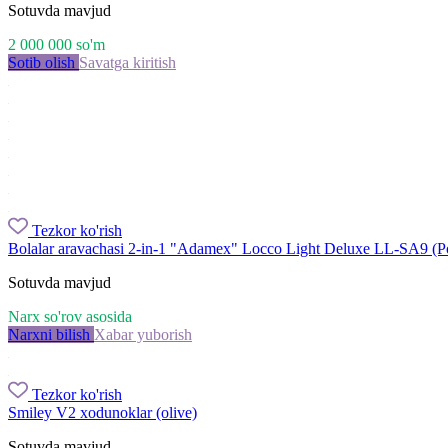
Sotuvda mavjud
2 000 000
so'm
Sotib olish
Savatga kiritish
Tezkor ko'rish
Bolalar aravachasi 2-in-1 "Adamex" Locco Light Deluxe LL-SA9 (P
Sotuvda mavjud
Narx so'rov asosida
Narxni bilish
Xabar yuborish
Tezkor ko'rish
Smiley V2 xodunoklar (olive)
Sotuvda mavjud