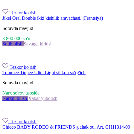
Tezkor ko'rish
Jikel Oral Double ikki kishilik aravachasi, (Frantsiya)
Sotuvda mavjud
3 800 000
so'm
Sotib olish
Savatga kiritish
Tezkor ko'rish
Tommee Tippee Ultra Light silikon so'rg'ich
Sotuvda mavjud
Narx so'rov asosida
Narxni bilish
Xabar yuborish
Tezkor ko'rish
Chicco BABY RODEO & FRIENDS g'altak oti, Art. CH11314-00