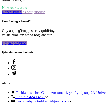
Narx so'rov asosida
Narxni bilish
Xabar yuborish
Savollaringiz bormi?
Qayta qo'ng'iroqqa so'rov qoldiring
va siz bilan tez orada bog'lanamiz
Qayta qo'ng'iroq
Ijtimoiy tarmoqlarimiz
Aloqa
Toshkent shahri, Chilonzor tumani, ул. Бунёдкор 2А Univ
+998 97 424 14 98
chiccobabyuz.tashkent@gmail.com