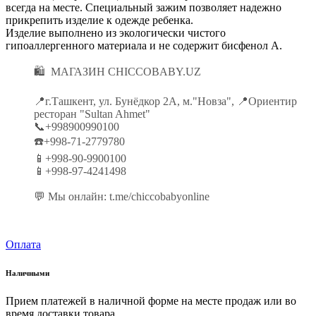
всегда на месте. Специальный зажим позволяет надежно
прикрепить изделие к одежде ребенка.
Изделие выполнено из экологически чистого
гипоаллергенного материала и не содержит бисфенол А.
🛍 МАГАЗИН CHICCOBABY.UZ
📍г.Ташкент, ул. Бунёдкор 2А, м."Новза", 📍Ориентир
ресторан "Sultan Ahmet"
📞+998900990100
☎️+998-71-2779780
📱+998-90-9900100
📱+998-97-4241498
💬 Мы онлайн: t.me/chiccobabyonline
Оплата
Наличными
Прием платежей в наличной форме на месте продаж или во
время доставки товара