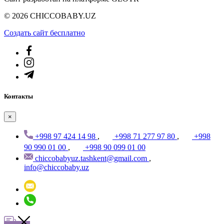
© 2026 CHICCOBABY.UZ
Создать cайт бесплатно
Контакты
×
+998 97 424 14 98
,
+998 71 277 97 80
,
+998
90 990 01 00
,
+998 90 099 01 00
chiccobabyuz.tashkent@gmail.com
,
info@chiccobaby.uz