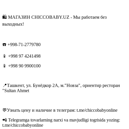
🛍 МАГАЗИН CHICCOBABY.UZ - Мы работаем без
выходных!
☎️ +998-71-2779780
📱 +998 97 4241498
📱 +998 90 9900100
📍Ташкент, ул. Бунёдкор 2А, м."Новза", ориентир ресторан
"Sultan Ahmet
💬Узнать цену и наличие в телеграм: t.me/chiccobabyonline
📲 Telegramga tovarlarning narxi va mavjudligi togrisida yozing:
t.me/chiccobabyonline