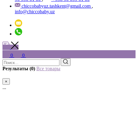
chiccobabyuz.tashkent@gmail.com
,
info@chiccobaby.uz
0
0
Результаты (0)
Все товары
×
...