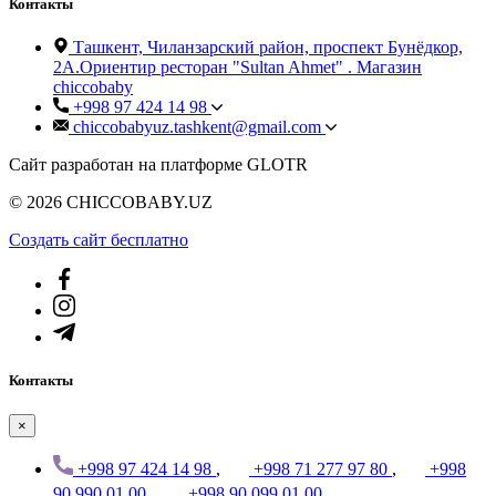
Контакты
Ташкент, Чиланзарский район, проспект Бунёдкор,
2А.Ориентир ресторан "Sultan Ahmet" . Магазин
chiccobaby
+998 97 424 14 98
chiccobabyuz.tashkent@gmail.com
Сайт разработан на платформе GLOTR
© 2026 CHICCOBABY.UZ
Создать cайт бесплатно
Контакты
×
+998 97 424 14 98
,
+998 71 277 97 80
,
+998
90 990 01 00
,
+998 90 099 01 00