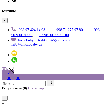
Контакты
×
+998 97 424 14 98
,
+998 71 277 97 80
,
+998
90 990 01 00
,
+998 90 099 01 00
chiccobabyuz.tashkent@gmail.com
,
info@chiccobaby.uz
0
0
Результаты (0)
Все товары
×
...