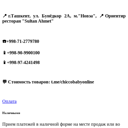
📍г.Ташкент, ул. Бунёдкор 2А, м."Новза", 📍Ориентир
ресторан "Sultan Ahmet"
☎️+998-71-2779780
📱+998-90-9900100
📱+998-97-4241498
💬 Стоимость товаров: t.me/chiccobabyonline
Оплата
Наличными
Прием платежей в наличной форме на месте продаж или во