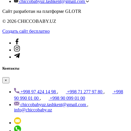
chiccobabyuz.tashkent@gmail.com
Сайт разработан на платформе GLOTR
© 2026 CHICCOBABY.UZ
Создать cайт бесплатно
Контакты
×
+998 97 424 14 98
,
+998 71 277 97 80
,
+998
90 990 01 00
,
+998 90 099 01 00
chiccobabyuz.tashkent@gmail.com
,
info@chiccobaby.uz