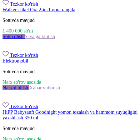
Tezkor ko'rish
Walkers Jikel Oxi 2-in-1 qora rangda
Sotuvda mavjud
1 400 000
so'm
Sotib olish
Savatga kiritish
Tezkor ko'rish
Elektromobil
Sotuvda mavjud
Narx so'rov asosida
Narxni bilish
Xabar yuborish
Tezkor ko'rish
HiPP Babysanft Goodnight yomon tozalash va hammom suyuqligini
yaxshilash 350 ml
Sotuvda mavjud
Narx so'rov asosida