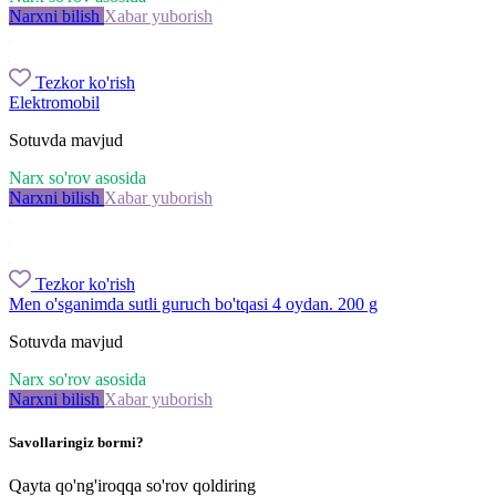
Narxni bilish
Xabar yuborish
Tezkor ko'rish
Elektromobil
Sotuvda mavjud
Narx so'rov asosida
Narxni bilish
Xabar yuborish
Tezkor ko'rish
Men o'sganimda sutli guruch bo'tqasi 4 oydan. 200 g
Sotuvda mavjud
Narx so'rov asosida
Narxni bilish
Xabar yuborish
Savollaringiz bormi?
Qayta qo'ng'iroqqa so'rov qoldiring