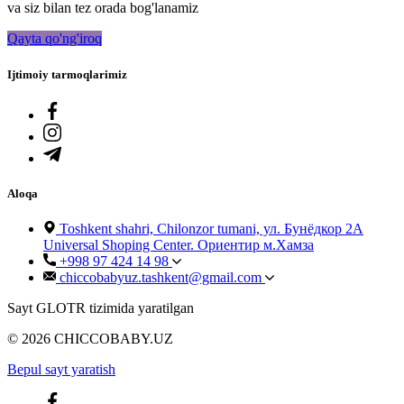
va siz bilan tez orada bog'lanamiz
Qayta qo'ng'iroq
Ijtimoiy tarmoqlarimiz
Aloqa
Toshkent shahri, Chilonzor tumani, ул. Бунёдкор 2А
Universal Shoping Center. Ориентир м.Хамза
+998 97 424 14 98
chiccobabyuz.tashkent@gmail.com
Sayt GLOTR tizimida yaratilgan
© 2026 CHICCOBABY.UZ
Bepul sayt yaratish