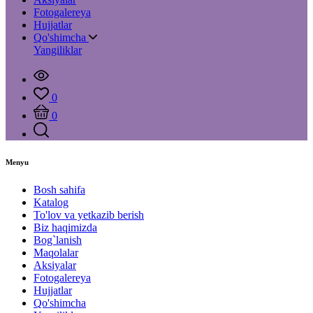
Fotogalereya
Hujjatlar
Qo'shimcha
Yangiliklar
0
0
Menyu
Bosh sahifa
Katalog
To'lov va yetkazib berish
Biz haqimizda
Bog`lanish
Maqolalar
Aksiyalar
Fotogalereya
Hujjatlar
Qo'shimcha