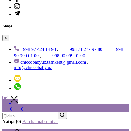
Aloqa
×
+998 97 424 14 98
,
+998 71 277 97 80
,
+998
90 990 01 00
,
+998 90 099 01 00
chiccobabyuz.tashkent@gmail.com
,
info@chiccobaby.uz
0
0
Natija (0)
Barcha mahsulotlar