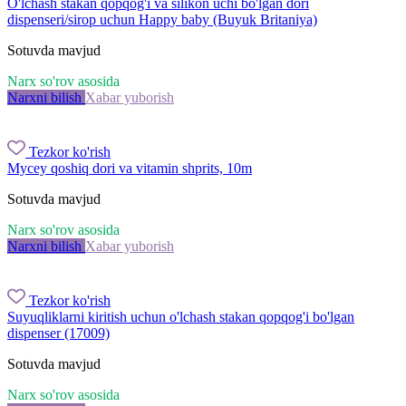
O'lchash stakan qopqog'i va silikon uchi bo'lgan dori
dispenseri/sirop uchun Happy baby (Buyuk Britaniya)
Sotuvda mavjud
Narx so'rov asosida
Narxni bilish
Xabar yuborish
Tezkor ko'rish
Mycey qoshiq dori va vitamin shprits, 10m
Sotuvda mavjud
Narx so'rov asosida
Narxni bilish
Xabar yuborish
Tezkor ko'rish
Suyuqliklarni kiritish uchun o'lchash stakan qopqog'i bo'lgan
dispenser (17009)
Sotuvda mavjud
Narx so'rov asosida