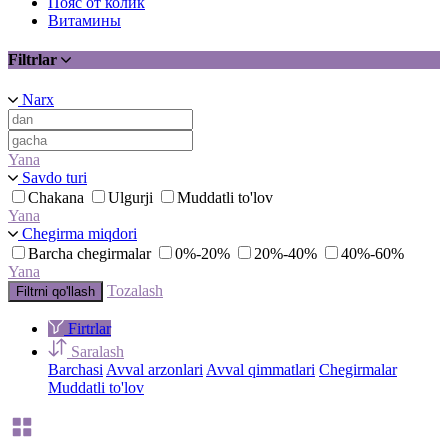
Пояс от колик
Витамины
Filtrlar
Narx
Yana
Savdo turi
Chakana
Ulgurji
Muddatli to'lov
Yana
Chegirma miqdori
Barcha chegirmalar
0%-20%
20%-40%
40%-60%
Yana
Tozalash
Filtrni qo'llash
Firtrlar
Saralash
Barchasi
Avval arzonlari
Avval qimmatlari
Chegirmalar
Muddatli to'lov