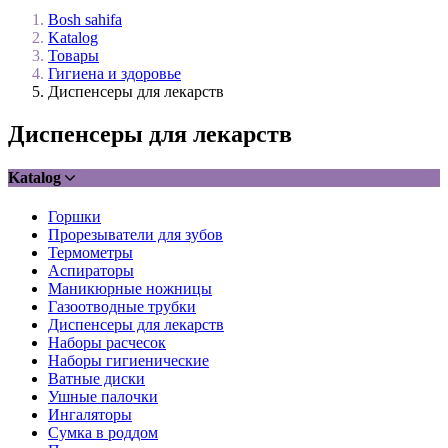
Bosh sahifa
Katalog
Товары
Гигиена и здоровье
Диспенсеры для лекарств
Диспенсеры для лекарств
Katalog
Горшки
Прорезыватели для зубов
Термометры
Аспираторы
Маникюрные ножницы
Газоотводные трубки
Диспенсеры для лекарств
Наборы расчесок
Наборы гигиенические
Ватные диски
Ушные палочки
Ингаляторы
Сумка в роддом