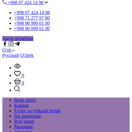
+998 97 424 14 98
+998 97 424 14 98
+998 71 277 97 80
+998 90 990 01 00
+998 90 099 01 00
Qayta qo'ng'iroq
O'zb
Русский
O'zbek
0
0
Bosh sahifa
Katalog
To'lov va yetkazib berish
Biz haqimizda
Bog`lanish
Maqolalar
Aksiyalar