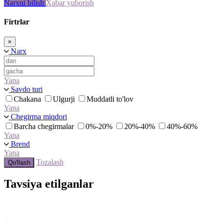
Narxni bilish
Xabar yuborish
Firtrlar
×
Narx
Yana
Savdo turi
Chakana
Ulgurji
Muddatli to'lov
Yana
Chegirma miqdori
Barcha chegirmalar
0%-20%
20%-40%
40%-60%
Yana
Brend
Yana
Tozalash
Qo'llash
Tavsiya etilganlar