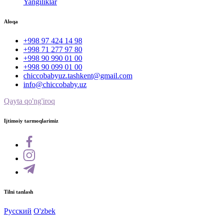
Yangiliklar
Aloqa
+998 97 424 14 98
+998 71 277 97 80
+998 90 990 01 00
+998 90 099 01 00
chiccobabyuz.tashkent@gmail.com
info@chiccobaby.uz
Qayta qo'ng'iroq
Ijtimoiy tarmoqlarimiz
Tilni tanlash
Русский
O'zbek