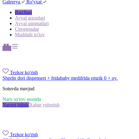
Galereya
Ro'yxat
Barchasi
Avval arzonlari
Avval qimmatlari
Chegirmalar
Muddatli to'lov
Tezkor ko'rish
Shprits dori dispenseri + fridababy medifrida emzik 0 + oy.
Sotuvda mavjud
Narx so'rov asosida
Narxni bilish
Xabar yuborish
Tezkor ko'rish