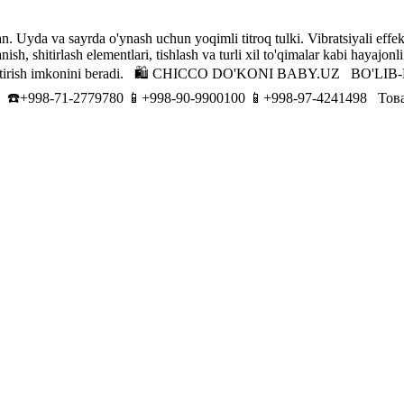
 Uyda va sayrda o'ynash uchun yoqimli titroq tulki. Vibratsiyali effektl
, shitirlash elementlari, tishlash va turli xil to'qimalar kabi hayajonli h
zda biriktirish imkonini beradi. 🛍 CHICCO DO'KONI BABY.UZ ️
ni ☎️+998-71-2779780 📱+998-90-9900100 📱+998-97-4241498 Товаров