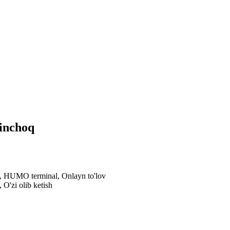
yinchoq
al, HUMO terminal, Onlayn to'lov
 O'zi olib ketish