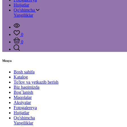
Hujjatlar
Qo'shimcha
Yangiliklar
0
0
Menyu
Bosh sahifa
Katalog
To'lov va yetkazib berish
Biz haqimizda
Bog`lanish
Maqolalar
Aksiyalar
Fotogalereya
Hujjatlar
Qo'shimcha
Yangiliklar