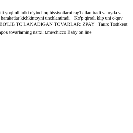
i yoqimli tulki o'yinchoq hissiyotlarni rag'batlantiradi va uyda va
arakatlar kichkintoyni tinchlantiradi. ️ ️ Ko'p qirrali klip uni o'quv
 ️ BO'LIB-BO'LIB TO'LANADIGAN TOVARLAR: ZPAY Ташк Toshkent
 tovarlarning narxi: t.me/chicco Baby on line