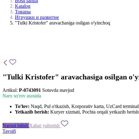
Bosh sahifa
Katalog
Товары
Игрушки и развитие
"Tulki Kristofer" aravachasiga osilgan o'yinchoq
"Tulki Kristofer" aravachasiga osilgan o'
Artikul:
P-0743091
Sotuvda mavjud
Narx so'rov asosida
To'lov:
Naqd, Pul o'tkazish, Korporativ karta, UzCard termin
Yetkazib berish:
Kuryer xizmati, Pochta orqali yetkazib berish,
Narxni bilish
Xabar yuborish
Tavsifi