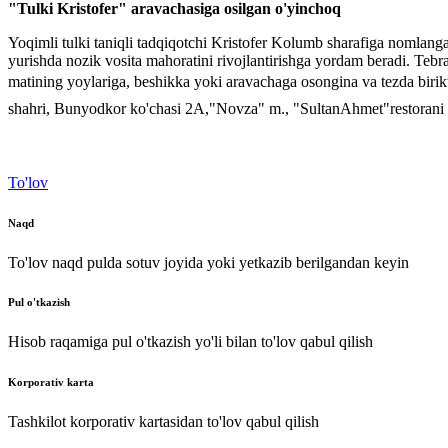
"Tulki Kristofer" aravachasiga osilgan o'yinchoq
Yoqimli tulki taniqli tadqiqotchi Kristofer Kolumb sharafiga nomlangan.
yurishda nozik vosita mahoratini rivojlantirishga yordam beradi. Tebranish
matining yoylariga, beshikka yoki aravachaga osongina va te
shahri, Bunyodkor ko'chasi 2A,"Novza" m., "SultanAhmet"restora
To'lov
Naqd
To'lov naqd pulda sotuv joyida yoki yetkazib berilgandan keyin
Pul o'tkazish
Hisob raqamiga pul o'tkazish yo'li bilan to'lov qabul qilish
Korporativ karta
Tashkilot korporativ kartasidan to'lov qabul qilish