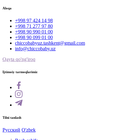
Aloqa
+998 97 424 14 98
+998 71 277 97 80
+998 90 990 01 00
+998 90 099 01 00
chiccobabyuz.tashkent@gmail.com
info@chiccobaby.uz
Qayta qo'ng'iroq
Ijtimoiy tarmoqlarimiz
Tilni tanlash
Русский
O'zbek