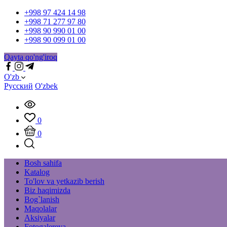
+998 97 424 14 98
+998 71 277 97 80
+998 90 990 01 00
+998 90 099 01 00
Qayta qo'ng'iroq
O'zb
Русский
O'zbek
0
0
Bosh sahifa
Katalog
To'lov va yetkazib berish
Biz haqimizda
Bog`lanish
Maqolalar
Aksiyalar
Fotogalereya