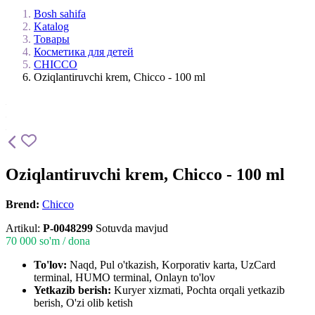
Bosh sahifa
Katalog
Товары
Косметика для детей
CHICCO
Oziqlantiruvchi krem, Chicco - 100 ml
Oziqlantiruvchi krem, Chicco - 100 ml
Brend:
Chicco
Artikul:
P-0048299
Sotuvda mavjud
70 000
so'm / dona
To'lov:
Naqd, Pul o'tkazish, Korporativ karta, UzCard
terminal, HUMO terminal, Onlayn to'lov
Yetkazib berish:
Kuryer xizmati, Pochta orqali yetkazib
berish, O'zi olib ketish