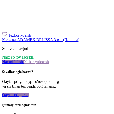
Tezkor ko'rish
Коляска ADAMEX BELISSA 3 в 1 (Польша)
Sotuvda mavjud
Narx so'rov asosida
Narxni bilish
Xabar yuborish
Savollaringiz bormi?
Qayta qo'ng'iroqqa so'rov qoldiring
va siz bilan tez orada bog'lanamiz
Qayta qo'ng'iroq
Ijtimoiy tarmoqlarimiz