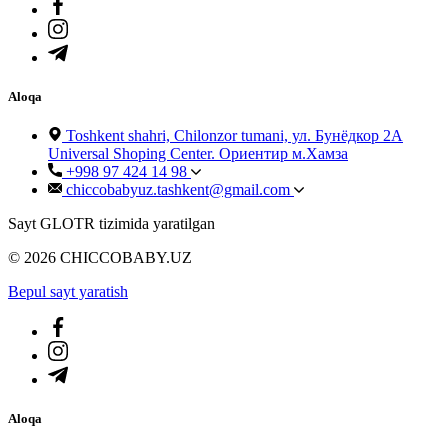
Aloqa
Toshkent shahri, Chilonzor tumani, ул. Бунёдкор 2А
Universal Shoping Center. Ориентир м.Хамза
+998 97 424 14 98
chiccobabyuz.tashkent@gmail.com
Sayt GLOTR tizimida yaratilgan
© 2026 CHICCOBABY.UZ
Bepul sayt yaratish
Aloqa