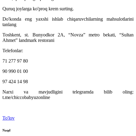
Quruq joylarga ko'proq krem ​​surting.
Do'konda eng yaxshi ishlab chiqaruvchilarning mahsulotlarini
tanlang
Toshkent, st. Bunyodkor 2A, “Novza” metro bekati, “Sultan
Ahmet” landmark restorani
Telefonlar:
71 277 97 80
90 990 01 00
97 424 14 98
Narxi va mavjudligini telegramda bilib oling:
t.me/chiccobabyuzonline
To'lov
Naqd