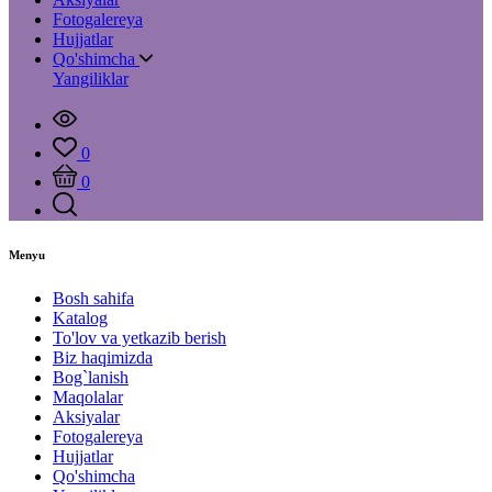
Fotogalereya
Hujjatlar
Qo'shimcha
Yangiliklar
0
0
Menyu
Bosh sahifa
Katalog
To'lov va yetkazib berish
Biz haqimizda
Bog`lanish
Maqolalar
Aksiyalar
Fotogalereya
Hujjatlar
Qo'shimcha