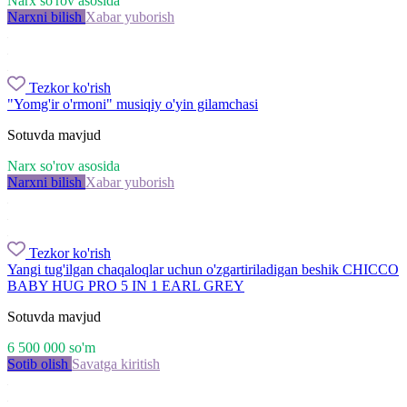
Narx so'rov asosida
Narxni bilish
Xabar yuborish
Tezkor ko'rish
"Yomg'ir o'rmoni" musiqiy o'yin gilamchasi
Sotuvda mavjud
Narx so'rov asosida
Narxni bilish
Xabar yuborish
Tezkor ko'rish
Yangi tug'ilgan chaqaloqlar uchun o'zgartiriladigan beshik CHICCO
BABY HUG PRO 5 IN 1 EARL GREY
Sotuvda mavjud
6 500 000
so'm
Sotib olish
Savatga kiritish