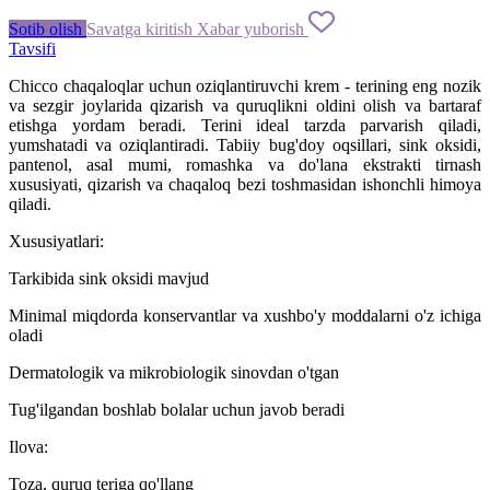
Sotib olish
Savatga kiritish
Xabar yuborish
Tavsifi
Chicco chaqaloqlar uchun oziqlantiruvchi krem ​​- terining eng nozik
va sezgir joylarida qizarish va quruqlikni oldini olish va bartaraf
etishga yordam beradi. Terini ideal tarzda parvarish qiladi,
yumshatadi va oziqlantiradi. Tabiiy bug'doy oqsillari, sink oksidi,
pantenol, asal mumi, romashka va do'lana ekstrakti tirnash
xususiyati, qizarish va chaqaloq bezi toshmasidan ishonchli himoya
qiladi.
Xususiyatlari:
Tarkibida sink oksidi mavjud
Minimal miqdorda konservantlar va xushbo'y moddalarni o'z ichiga
oladi
Dermatologik va mikrobiologik sinovdan o'tgan
Tug'ilgandan boshlab bolalar uchun javob beradi
Ilova:
Toza, quruq teriga qo'llang