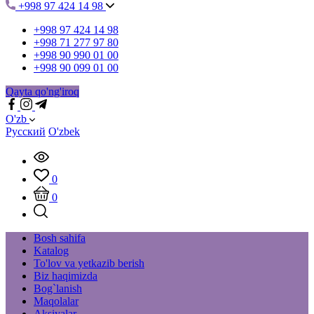
+998 97 424 14 98
+998 97 424 14 98
+998 71 277 97 80
+998 90 990 01 00
+998 90 099 01 00
Qayta qo'ng'iroq
O'zb
Русский
O'zbek
0
0
Bosh sahifa
Katalog
To'lov va yetkazib berish
Biz haqimizda
Bog`lanish
Maqolalar
Aksiyalar