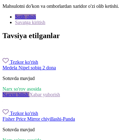
Mahsulotni do'kon va omborlardan xaridor o'zi olib ketishi.
Sotib olish
Savatga kiritish
Tavsiya etilganlar
Tezkor ko'rish
Medela Nipel sobiq 2 dona
Sotuvda mavjud
Narx so'rov asosida
Narxni bilish
Xabar yuborish
Tezkor ko'rish
Fisher Price Mirror chiyillashi-Panda
Sotuvda mavjud