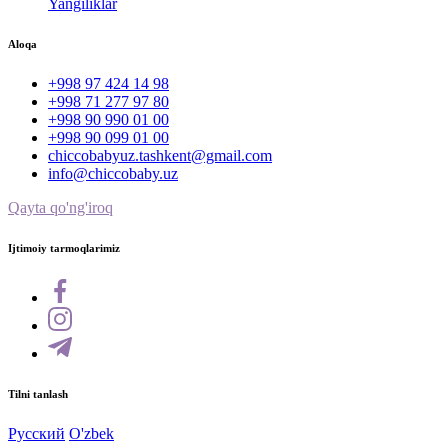
Yangiliklar
Aloqa
+998 97 424 14 98
+998 71 277 97 80
+998 90 990 01 00
+998 90 099 01 00
chiccobabyuz.tashkent@gmail.com
info@chiccobaby.uz
Qayta qo'ng'iroq
Ijtimoiy tarmoqlarimiz
Tilni tanlash
Русский
O'zbek