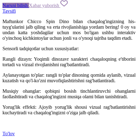
Narxni bilish
Xabar yuborish
Tavsifi
Maftunkor Chicco Spin Dino bilan chaqalog'ingizning his-
tuyg'ularini jalb qiling va erta rivojlanishiga yordam bering! 0 oy va
undan katta yoshdagilar uchun mos bo'lgan ushbu interaktiv
o'yinchoq kichkintoylar uchun jonli va o'ynoqi tajriba taqdim etadi.
Sensorli tadqiqotlar uchun xususiyatlar:
Rangli dizayn: Yoqimli dinozavr xarakteri chaqaloqning e'tiborini
tortadi va vizual rivojlanishni rag'batlantiradi.
Aylanayotgan to'plar: rangli to'plar dinoning qornida aylanib, vizual
kuzatish va qo'l-ko'zni muvofiqlashtirishni rag'batlantiradi.
Musiqiy ohanglar: qobiqni bosish tinchlantiruvchi ohanglarni
faollashtiradi va chaqalog'ingizni musiqa olami bilan tanishtiradi.
Yorug'lik effekti: Ajoyib yorug'lik shousi vizual rag'batlantirishni
kuchaytiradi va chaqalog'ingizni o'ziga jalb qiladi.
To'lov