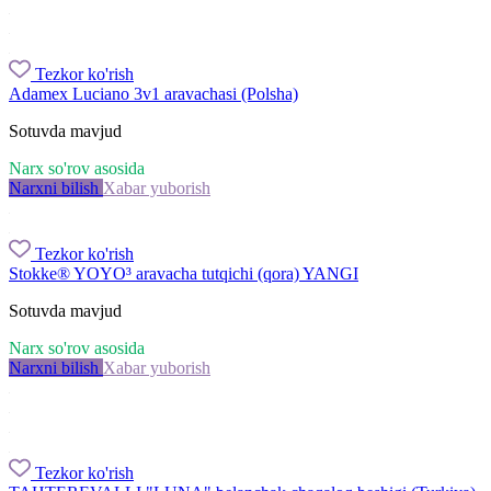
Tezkor ko'rish
Adamex Luciano 3v1 aravachasi (Polsha)
Sotuvda mavjud
Narx so'rov asosida
Narxni bilish
Xabar yuborish
Tezkor ko'rish
Stokke® YOYO³ aravacha tutqichi (qora) YANGI
Sotuvda mavjud
Narx so'rov asosida
Narxni bilish
Xabar yuborish
Tezkor ko'rish