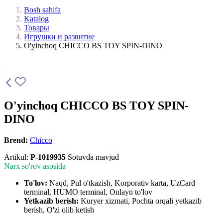
Bosh sahifa
Katalog
Товары
Игрушки и развитие
O'yinchoq CHICCO BS TOY SPIN-DINO
O'yinchoq CHICCO BS TOY SPIN-
DINO
Brend:
Chicco
Artikul:
P-1019935
Sotuvda mavjud
Narx so'rov asosida
To'lov:
Naqd, Pul o'tkazish, Korporativ karta, UzCard
terminal, HUMO terminal, Onlayn to'lov
Yetkazib berish:
Kuryer xizmati, Pochta orqali yetkazib
berish, O'zi olib ketish