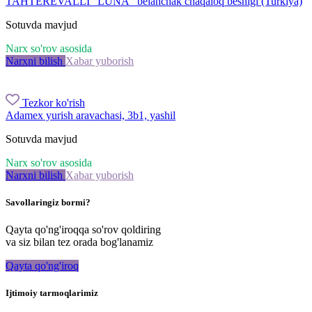
TAHTEREVALLI "LUNA" belanchak chaqaloq beshigi (Turkiya)
Sotuvda mavjud
Narx so'rov asosida
Narxni bilish
Xabar yuborish
Tezkor ko'rish
Adamex yurish aravachasi, 3b1, yashil
Sotuvda mavjud
Narx so'rov asosida
Narxni bilish
Xabar yuborish
Savollaringiz bormi?
Qayta qo'ng'iroqqa so'rov qoldiring
va siz bilan tez orada bog'lanamiz
Qayta qo'ng'iroq
Ijtimoiy tarmoqlarimiz