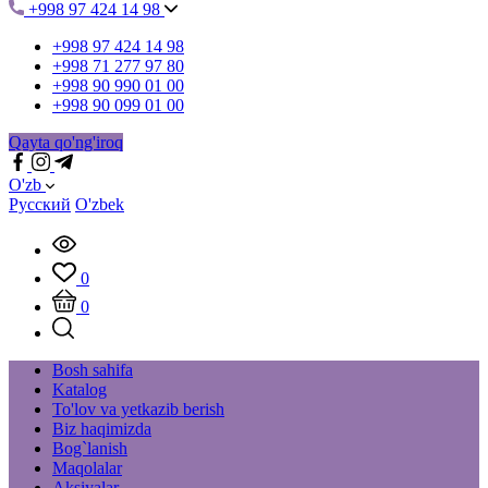
+998 97 424 14 98
+998 97 424 14 98
+998 71 277 97 80
+998 90 990 01 00
+998 90 099 01 00
Qayta qo'ng'iroq
O'zb
Русский
O'zbek
0
0
Bosh sahifa
Katalog
To'lov va yetkazib berish
Biz haqimizda
Bog`lanish
Maqolalar
Aksiyalar