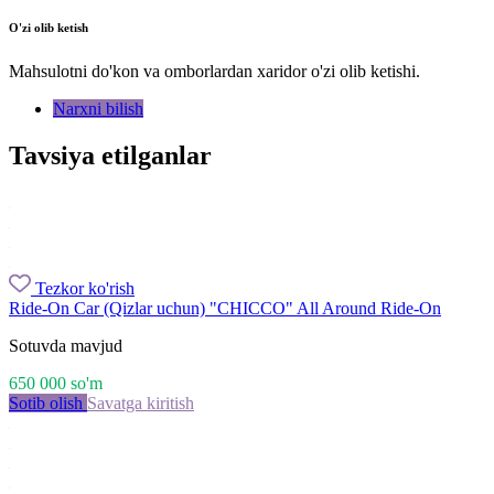
O'zi olib ketish
Mahsulotni do'kon va omborlardan xaridor o'zi olib ketishi.
Narxni bilish
Tavsiya etilganlar
Tezkor ko'rish
Ride-On Car (Qizlar uchun) "CHICCO" All Around Ride-On
Sotuvda mavjud
650 000
so'm
Sotib olish
Savatga kiritish