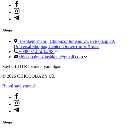
Aloqa
Toshkent shahri, Chilonzor tumani, ул. Бунёдкор 2А
Universal Shoping Center. Ориентир м.Хамза
+998 97 424 14 98
chiccobabyuz.tashkent@gmail.com
Sayt GLOTR tizimida yaratilgan
© 2026 CHICCOBABY.UZ
Bepul sayt yaratish
Aloqa