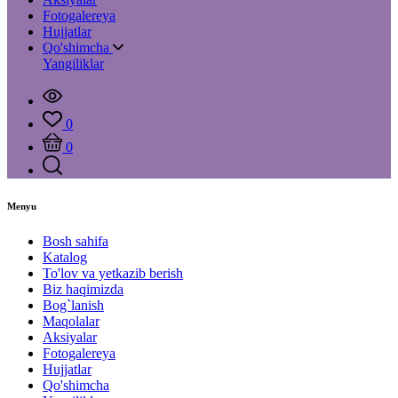
Fotogalereya
Hujjatlar
Qo'shimcha
Yangiliklar
0
0
Menyu
Bosh sahifa
Katalog
To'lov va yetkazib berish
Biz haqimizda
Bog`lanish
Maqolalar
Aksiyalar
Fotogalereya
Hujjatlar
Qo'shimcha