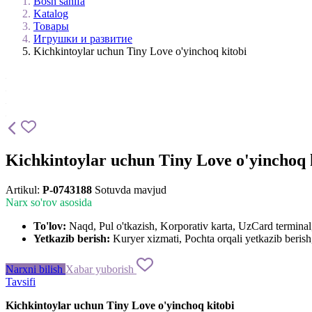
Bosh sahifa
Katalog
Товары
Игрушки и развитие
Kichkintoylar uchun Tiny Love o'yinchoq kitobi
Kichkintoylar uchun Tiny Love o'yinchoq
Artikul:
P-0743188
Sotuvda mavjud
Narx so'rov asosida
To'lov:
Naqd, Pul o'tkazish, Korporativ karta, UzCard termin
Yetkazib berish:
Kuryer xizmati, Pochta orqali yetkazib berish,
Narxni bilish
Xabar yuborish
Tavsifi
Kichkintoylar uchun Tiny Love o'yinchoq kitobi