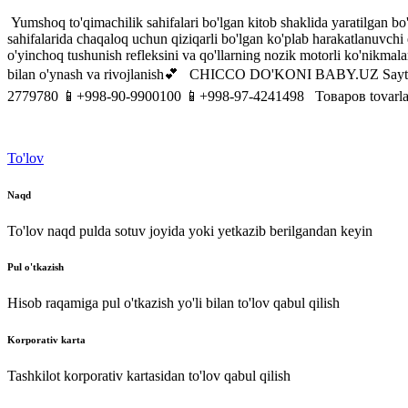
Yumshoq to'qimachilik sahifalari bo'lgan kitob shaklida yaratilgan bo'l
sahifalarida chaqaloq uchun qiziqarli bo'lgan ko'plab harakatlanuvch
o'yinchoq tushunish refleksini va qo'llarning nozik motorli ko'nikmala
bilan o'ynash va rivojlanish💕 CHICCO DO'KONI BABY.UZ Saytda o'
2779780 📱+998-90-9900100 📱+998-97-4241498 Товаров tovarlarni
To'lov
Naqd
To'lov naqd pulda sotuv joyida yoki yetkazib berilgandan keyin
Pul o'tkazish
Hisob raqamiga pul o'tkazish yo'li bilan to'lov qabul qilish
Korporativ karta
Tashkilot korporativ kartasidan to'lov qabul qilish