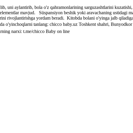
ib, uni aylantirib, bola o'z qahramonlarining sarguzashtlarini kuzatishi,
i elementlar mavjud. Süspansiyon beshik yoki aravachaning ustidagi ma
rini rivojlantirishga yordam beradi. Kitobda bolani o'yinga jalb qiladi
yinchoqlarni tanlang: chicco baby.uz Toshkent shahri, Bunyodkor 
ng narxi: t.me/chicco Baby on line