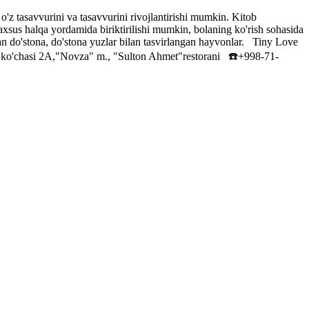
 o'z tasavvurini va tasavvurini rivojlantirishi mumkin. Kitob
xsus halqa yordamida biriktirilishi mumkin, bolaning ko'rish sohasida
gan do'stona, do'stona yuzlar bilan tasvirlangan hayvonlar. Tiny Love
ko'chasi 2A,"Novza" m., "Sulton Ahmet"restorani ☎️+998-71-