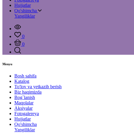
Hujjatlar
Qo'shimcha
Yangiliklar
0
0
Menyu
Bosh sahifa
Katalog
To'lov va yetkazib berish
Biz haqimizda
Bog`lanish
Maqolalar
Aksiyalar
Fotogalereya
Hujjatlar
Qo'shimcha
Yangiliklar