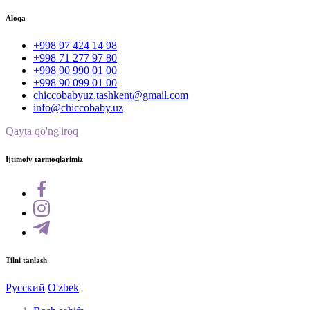
Aloqa
+998 97 424 14 98
+998 71 277 97 80
+998 90 990 01 00
+998 90 099 01 00
chiccobabyuz.tashkent@gmail.com
info@chiccobaby.uz
Qayta qo'ng'iroq
Ijtimoiy tarmoqlarimiz
Tilni tanlash
Русский
O'zbek