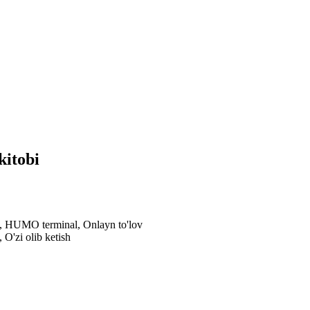
 kitobi
al, HUMO terminal, Onlayn to'lov
 O'zi olib ketish