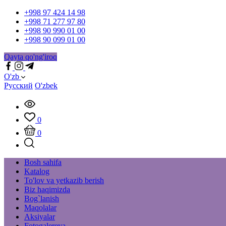
+998 97 424 14 98
+998 71 277 97 80
+998 90 990 01 00
+998 90 099 01 00
Qayta qo'ng'iroq
O'zb
Русский
O'zbek
0
0
Bosh sahifa
Katalog
To'lov va yetkazib berish
Biz haqimizda
Bog`lanish
Maqolalar
Aksiyalar
Fotogalereya