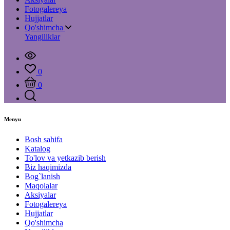
Fotogalereya
Hujjatlar
Qo'shimcha
Yangiliklar
0
0
Menyu
Bosh sahifa
Katalog
To'lov va yetkazib berish
Biz haqimizda
Bog`lanish
Maqolalar
Aksiyalar
Fotogalereya
Hujjatlar
Qo'shimcha