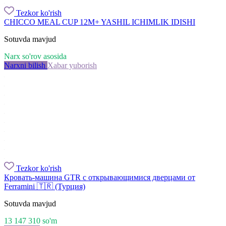
Tezkor ko'rish
CHICCO MEAL CUP 12M+ YASHIL ICHIMLIK IDISHI
Sotuvda mavjud
Narx so'rov asosida
Narxni bilish
Xabar yuborish
Tezkor ko'rish
Кровать-машина GTR с открывающимися дверцами от
Ferramini 🇹🇷 (Турция)
Sotuvda mavjud
13 147 310
so'm