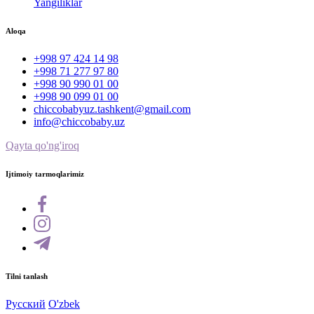
Yangiliklar
Aloqa
+998 97 424 14 98
+998 71 277 97 80
+998 90 990 01 00
+998 90 099 01 00
chiccobabyuz.tashkent@gmail.com
info@chiccobaby.uz
Qayta qo'ng'iroq
Ijtimoiy tarmoqlarimiz
Tilni tanlash
Русский
O'zbek