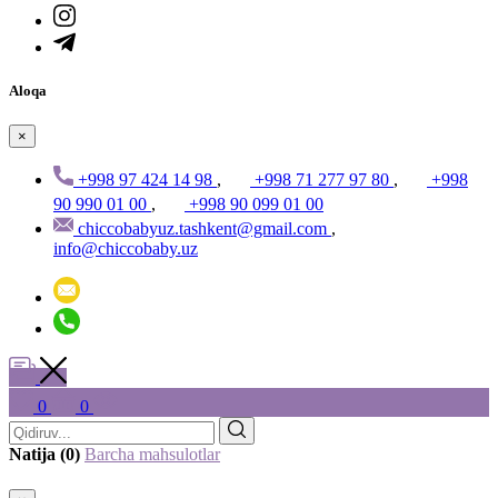
Aloqa
×
+998 97 424 14 98
,
+998 71 277 97 80
,
+998
90 990 01 00
,
+998 90 099 01 00
chiccobabyuz.tashkent@gmail.com
,
info@chiccobaby.uz
0
0
Natija (0)
Barcha mahsulotlar