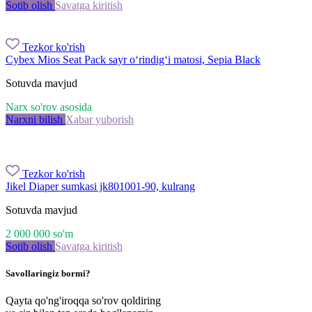
Sotib olish
Savatga kiritish
Tezkor ko'rish
Cybex Mios Seat Pack sayr o‘rindig‘i matosi, Sepia Black
Sotuvda mavjud
Narx so'rov asosida
Narxni bilish
Xabar yuborish
Tezkor ko'rish
Jikel Diaper sumkasi jk801001-90, kulrang
Sotuvda mavjud
2 000 000
so'm
Sotib olish
Savatga kiritish
Savollaringiz bormi?
Qayta qo'ng'iroqqa so'rov qoldiring