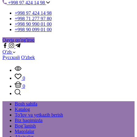
+998 97 424 14 98
+998 97 424 14 98
+998 71 277 97 80
+998 90 990 01 00
+998 90 099 01 00
Qayta qo'ng'iroq
O'zb
Русский
O'zbek
0
0
Bosh sahifa
Katalog
To'lov va yetkazib berish
Biz haqimizda
Bog`lanish
Maqolalar
Aksiyalar