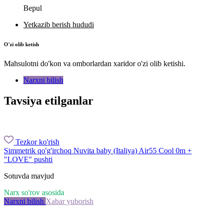
Bepul
Yetkazib berish hududi
O'zi olib ketish
Mahsulotni do'kon va omborlardan xaridor o'zi olib ketishi.
Narxni bilish
Tavsiya etilganlar
Tezkor ko'rish
Simmetrik qo'g'irchoq Nuvita baby (Italiya) Air55 Cool 0m +
"LOVE" pushti
Sotuvda mavjud
Narx so'rov asosida
Narxni bilish
Xabar yuborish