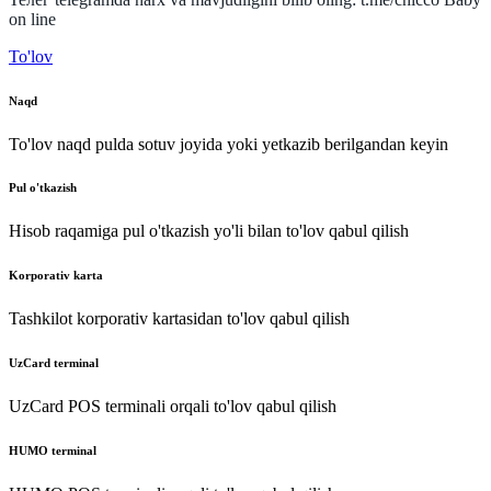
on
line
To'lov
Naqd
To'lov naqd pulda sotuv joyida yoki yetkazib berilgandan keyin
Pul o'tkazish
Hisob raqamiga pul o'tkazish yo'li bilan to'lov qabul qilish
Korporativ karta
Tashkilot korporativ kartasidan to'lov qabul qilish
UzCard terminal
UzCard POS terminali orqali to'lov qabul qilish
HUMO terminal