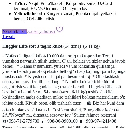
To'lov:
Naqd, Pul o'tkazish, Korporativ karta, UzCard
terminal, HUMO terminal, Onlayn to'lov
Yetkazib berish:
Kuryer xizmati, Pochta orqali yetkazib
berish, O'zi olib ketish
Narxni bilish
Xabar yuborish
Tavsifi
Huggies
Elite
soft
3
taglik
külot
(
54
dona
)
(
6-11
kg
)
"
Nafas
oladigan
"
külot
-
10
000
dan
ortiq
mikroporalar
.
Terini
yumshoq
parvarish
qilish uchun
.
O'g'il
bolalar
va
qizlar
uchun
javob
beradi
.
*
Kanallar
namlikni
yutadi
va
uni
ichkarida
qulflashga
yordam
beradi
yumshoq
elastik
belbog
'
chaqaloqning
qorin
hajmiga
moslashadi
*
Kiyish
oson
-
faqat
pantiesni
torting
*
Olib
tashlash
oson
-
yon
tikuvni
yirtib
tashlang
*
Namlik
ko'rsatkichi
külotni
o'zgartirish
vaqti
kelganida
sizga xabar
beradi
Huggies
Elite
soft
bezi
külot
hajmi
3
/
m
,
54
dona
(
vazni
6-11
kg
)
teshik
shaklida
ko'rinadigan
nafas
oladigan mikro teshiklari bo'lgan
materiallarni
o'z
ichiga
oladi
.
Kiyish
oson
, olib
tashlash
oson
.
🛍
Biz
har
kuni
dam
olish kunlarisiz
ishlaymiz
!
Toshkent
shahri,
Bunyodkor
ko'chasi
2A
,
"
Novza
"
m.
,
diqqatga
sazovor joy
"
Sulton
Ahmet
"
restorani
☎️+998-71-2779780
📱+998-90-9900100
📱+998-97-4241498
Телег
telegramda
narx
va
mavjudligini
bilib
oling
:
t
.
me
/
chicco
Baby