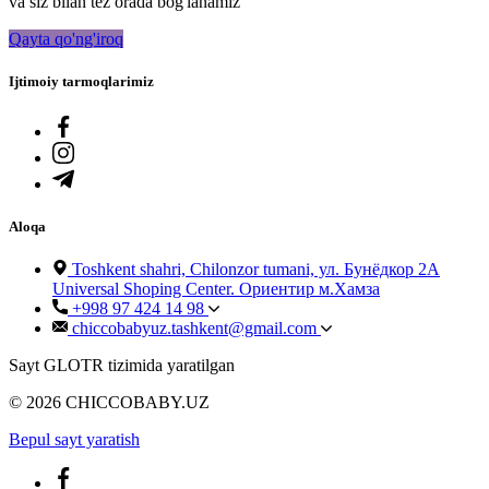
va siz bilan tez orada bog'lanamiz
Qayta qo'ng'iroq
Ijtimoiy tarmoqlarimiz
Aloqa
Toshkent shahri, Chilonzor tumani, ул. Бунёдкор 2А
Universal Shoping Center. Ориентир м.Хамза
+998 97 424 14 98
chiccobabyuz.tashkent@gmail.com
Sayt GLOTR tizimida yaratilgan
© 2026 CHICCOBABY.UZ
Bepul sayt yaratish