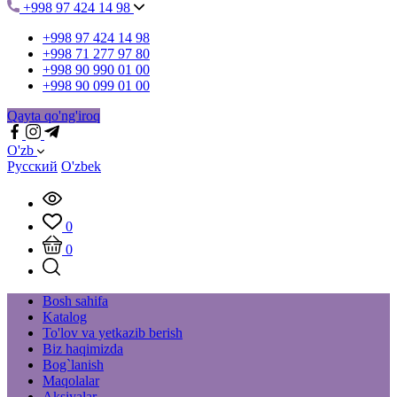
+998 97 424 14 98
+998 97 424 14 98
+998 71 277 97 80
+998 90 990 01 00
+998 90 099 01 00
Qayta qo'ng'iroq
O'zb
Русский
O'zbek
0
0
Bosh sahifa
Katalog
To'lov va yetkazib berish
Biz haqimizda
Bog`lanish
Maqolalar
Aksiyalar