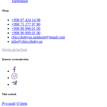
Yangiliklar
Aloqa
+998 97 424 14 98
+998 71 277 97 80
+998 90 990 01 00
+998 90 099 01 00
chiccobabyuz.tashkent@gmail.com
info@chiccobaby.uz
Qayta qo'ng'iroq
Ijtimoiy tarmoqlarimiz
Tilni tanlash
Русский
O'zbek