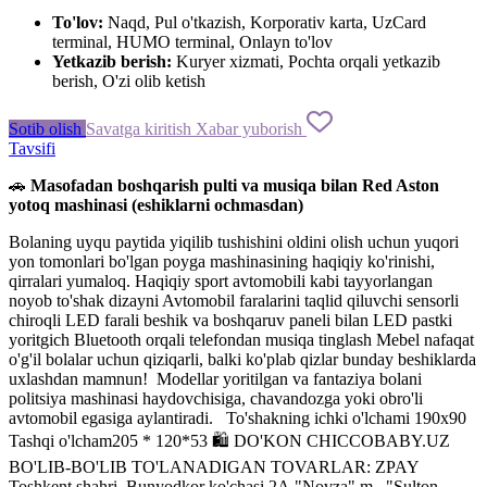
To'lov:
Naqd, Pul o'tkazish, Korporativ karta, UzCard
terminal, HUMO terminal, Onlayn to'lov
Yetkazib berish:
Kuryer xizmati, Pochta orqali yetkazib
berish, O'zi olib ketish
Sotib olish
Savatga kiritish
Xabar yuborish
Tavsifi
🚗
Masofadan
boshqarish
pulti
va
musiqa
bilan
Red
Aston
yotoq
mashinasi
(
eshiklarni
ochmasdan
)
Bolaning
uyqu
paytida
yiqilib
tushishini
oldini
olish
uchun
yuqori
yon
tomonlari
bo'lgan
poyga
mashinasining
haqiqiy
ko'rinishi
,
qirralari
yumaloq
.
Haqiqiy
sport
avtomobili
kabi
tayyorlangan
noyob
to'shak
dizayni
Avtomobil
faralarini
taqlid
qiluvchi
sensorli
chiroqli LED
farali
beshik
va
boshqaruv
paneli
bilan
LED
pastki
yoritgich
Bluetooth
orqali
telefondan
musiqa
tinglash
Mebel
nafaqat
o'g'il
bolalar uchun
qiziqarli
, balki
ko'plab
qizlar
bunday
beshiklarda
uxlashdan
mamnun
!
Modellar
yoritilgan
va
fantaziya
bolani
politsiya
mashinasi
haydovchisiga
,
chavandozga
yoki
obro'li
avtomobil
egasiga
aylantiradi
.
To'shakning
ichki
o'lchami
190x90
Tashqi
o'lcham205
*
120
*
53
🛍 DO'KON CHICCOBABY.UZ
️
BO'LIB-BO'LIB
TO'LANADIGAN
TOVARLAR
:
ZPAY
Toshkent
shahri
,
Bunyodkor
ko'chasi
2A
,
"
Novza
"
m.,
"
Sulton