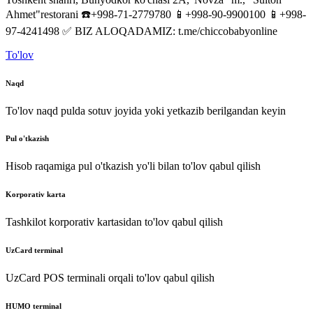
Ahmet
"
restorani
☎️+998-71-2779780
📱+998-90-9900100
📱+998-
97-4241498
✅
BIZ
ALOQADAMIZ
:
t.me/chiccobabyonline
To'lov
Naqd
To'lov naqd pulda sotuv joyida yoki yetkazib berilgandan keyin
Pul o'tkazish
Hisob raqamiga pul o'tkazish yo'li bilan to'lov qabul qilish
Korporativ karta
Tashkilot korporativ kartasidan to'lov qabul qilish
UzCard terminal
UzCard POS terminali orqali to'lov qabul qilish
HUMO terminal