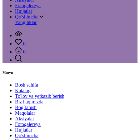
Fotogalereya
Hujjatlar
Qo'shimcha
Yangiliklar
0
0
Menyu
Bosh sahifa
Katalog
To'lov va yetkazib berish
Biz haqimizda
Bog`lanish
Maqolalar
Aksiyalar
Fotogalereya
Hujjatlar
Qo'shimcha