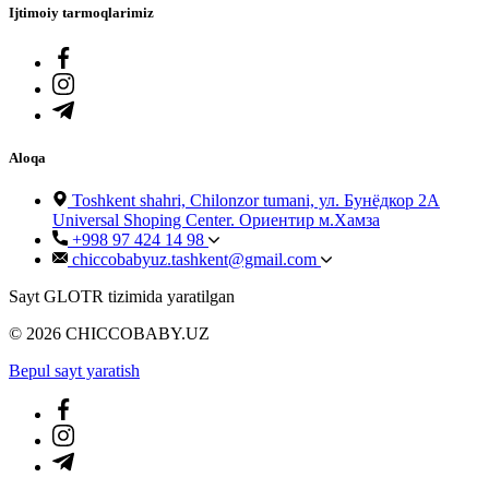
Ijtimoiy tarmoqlarimiz
Aloqa
Toshkent shahri, Chilonzor tumani, ул. Бунёдкор 2А
Universal Shoping Center. Ориентир м.Хамза
+998 97 424 14 98
chiccobabyuz.tashkent@gmail.com
Sayt GLOTR tizimida yaratilgan
© 2026 CHICCOBABY.UZ
Bepul sayt yaratish