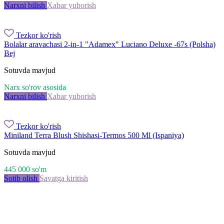
Narxni bilish
Xabar yuborish
Tezkor ko'rish
Bolalar aravachasi 2-in-1 "Adamex" Luciano Deluxe -67s (Polsha)
Bej
Sotuvda mavjud
Narx so'rov asosida
Narxni bilish
Xabar yuborish
Tezkor ko'rish
Miniland Terra Blush Shishasi-Termos 500 Ml (Ispaniya)
Sotuvda mavjud
445 000
so'm
Sotib olish
Savatga kiritish