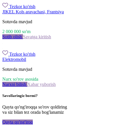
Tezkor ko'rish
JIKEL Kols aravachasi, Frantsiya
Sotuvda mavjud
2 000 000
so'm
Sotib olish
Savatga kiritish
Tezkor ko'rish
Elektromobil
Sotuvda mavjud
Narx so'rov asosida
Narxni bilish
Xabar yuborish
Savollaringiz bormi?
Qayta qo'ng'iroqqa so'rov qoldiring
va siz bilan tez orada bog'lanamiz
Qayta qo'ng'iroq