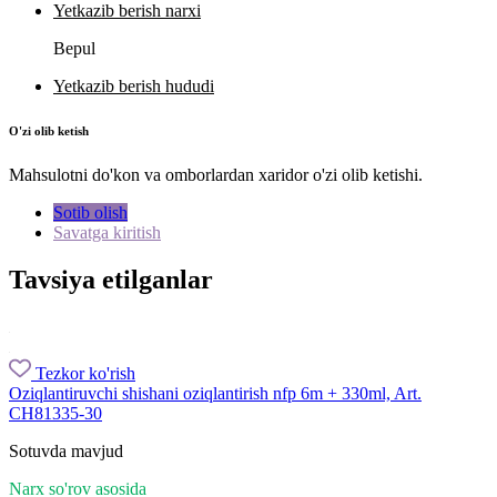
Yetkazib berish narxi
Bepul
Yetkazib berish hududi
O'zi olib ketish
Mahsulotni do'kon va omborlardan xaridor o'zi olib ketishi.
Sotib olish
Savatga kiritish
Tavsiya etilganlar
Tezkor ko'rish
Oziqlantiruvchi shishani oziqlantirish nfp 6m + 330ml, Art.
CH81335-30
Sotuvda mavjud
Narx so'rov asosida