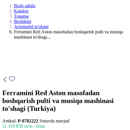
Bosh sahifa
Katalog
Товары
Beshiklar
Avtomobil to'shagi
Ferramini Red Aston masofadan boshqarish pulti va musiqa
mashinasi to'shagi...
Ferramini Red Aston masofadan
boshqarish pulti va musiqa mashinasi
to'shagi (Turkiya)
Artikul:
P-0782222
Sotuvda mavjud
11 319 858
so'm / dona