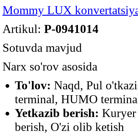
Mommy LUX konvertatsiya 
Artikul:
P-0941014
Sotuvda mavjud
Narx so'rov asosida
To'lov:
Naqd, Pul o'tkaz
terminal, HUMO terminal
Yetkazib berish:
Kuryer 
berish, O'zi olib ketish