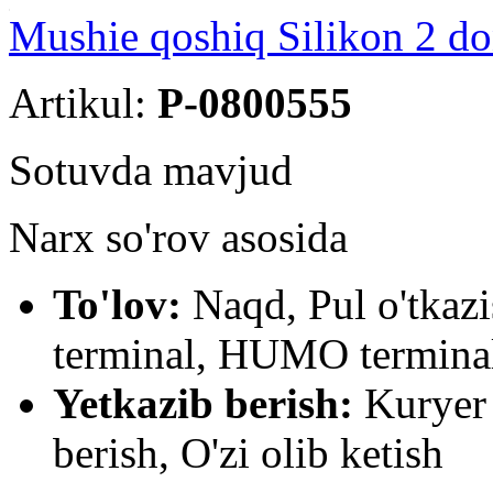
Mushie qoshiq Silikon 2 d
Artikul:
P-0800555
Sotuvda mavjud
Narx so'rov asosida
To'lov:
Naqd, Pul o'tkaz
terminal, HUMO terminal
Yetkazib berish:
Kuryer 
berish, O'zi olib ketish