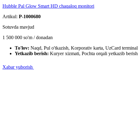
Hubble Pal Glow Smart HD chaqaloq monitori
Artikul:
P-1000680
Sotuvda mavjud
1 500 000
so'm / dona
dan
To'lov:
Naqd, Pul o'tkazish, Korporativ karta, UzCard termin
Yetkazib berish:
Kuryer xizmati, Pochta orqali yetkazib berish,
Xabar yuborish